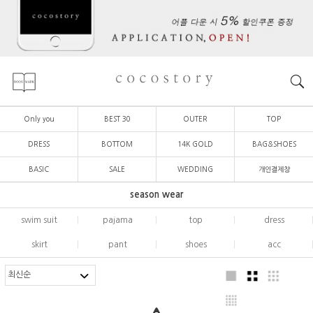
Only you
BEST 30
OUTER
TOP
DRESS
BOTTOM
14K GOLD
BAG&SHOES
BASIC
SALE
WEDDING
개인결제창
season wear
swim suit
|
pajama
|
top
|
dress
skirt
|
pant
|
shoes
|
acc