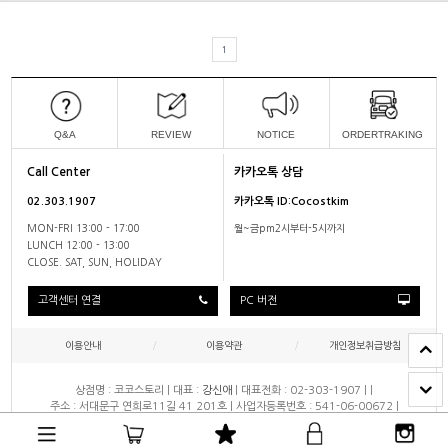
1
Q&A
REVIEW
NOTICE
ORDERTRAKING
Call Center
카카오톡 상담
02.303.1907
카카오톡 ID:Cocostkim
MON-FRI 13:00 - 17:00
월~금pm2시부터-5시까지
LUNCH 12:00 - 13:00
CLOSE. SAT, SUN, HOLIDAY
고객센터 연결
PC 버전
이용안내
/
이용약관
/
개인정보취급방침
/
상점명 : 코코스토리
|
대표 :
강신애
|
대표전화 : 02-303-1907
|
|
주소 : 서대문구 연희로11길 41 201호
|
사업자등록번호 : 541-06-00672
|
통신판매업 신고 : 2024-서울서대문-0291
|
개인정보관리책임자 : 노성종