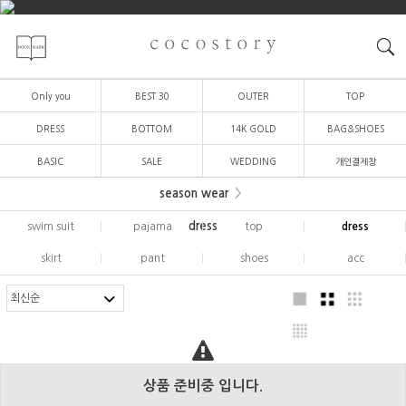
Only you
BEST 30
OUTER
TOP
DRESS
BOTTOM
14K GOLD
BAG&SHOES
BASIC
SALE
WEDDING
개인결제창
season wear
dress
swim suit
|
pajama
|
top
|
dress
skirt
|
pant
|
shoes
|
acc
상품 준비중 입니다.